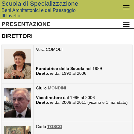
Scuola di Specializzazione
Apri
Beni Architettonici e del Paesaggio
me
III Livello
di
PRESENTAZIONE
Apri
nav
men
DIRETTORI
di
nav
Vera COMOLI
Fondatrice della Scuola
nel 1989
Direttore
dal 1990 al 2006
Giulio
MONDINI
Vicedirettore
dal 1996 al 2006
Direttore
dal 2006 al 2011 (vicario e 1 mandato)
Carlo
TOSCO